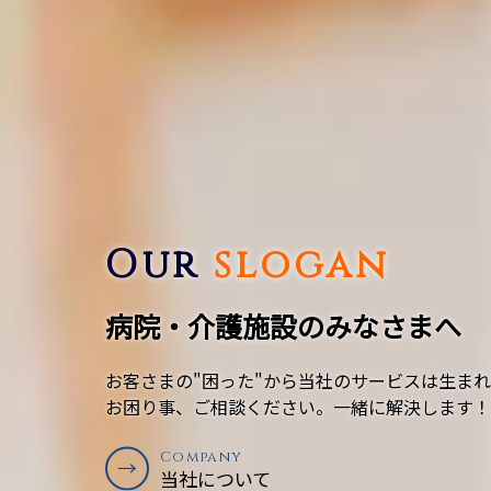
Our
slogan
病院・介護施設のみなさまへ
お客さまの"困った"から当社のサービスは生ま
お困り事、ご相談ください。一緒に解決します！
Company
Company
→
当社について
当社について