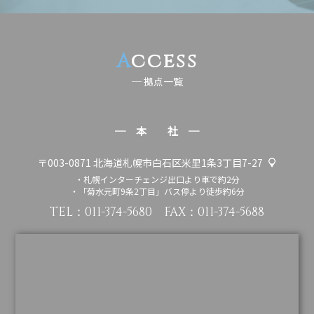
A
ccess
─ 拠点一覧
─ 本 社 ─
〒003-0871
北海道札幌市白石区米里1条3丁目7-27
・札幌インターチェンジ出口より車で約2分
・「菊水元町9条2丁目」バス停より徒歩約6分
TEL：
011-374-5680
FAX：011-374-5688