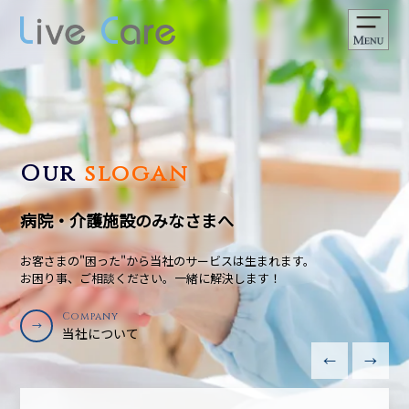
Our
slogan
病院・介護施設のみなさまへ
お客さまの"困った"から当社のサービスは生まれます。
お困り事、ご相談ください。一緒に解決します！
Company
Company
→
当社について
当社について
←
→