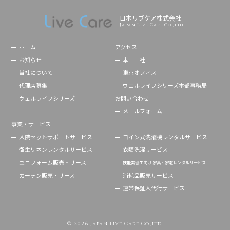
日本リブケア株式会社
Japan Live Care Co.,ltd.
ホーム
アクセス
お知らせ
本 社
当社について
東京オフィス
代理店募集
ウェルライフシリーズ本部事務局
ウェルライフシリーズ
お問い合わせ
メールフォーム
事業・サービス
入院セットサポートサービス
コイン式洗濯機レンタルサービス
衛生リネンレンタルサービス
衣類洗濯サービス
ユニフォーム販売・リース
技能実習生向け 家具・家電レンタルサービス
カーテン販売・リース
消耗品販売サービス
連帯保証人代行サービス
© 2026 Japan Live Care Co.,ltd.