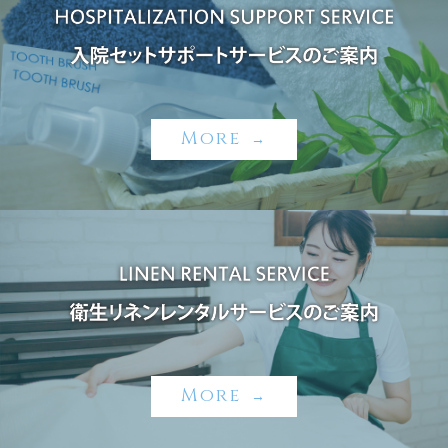
More
→
More
→