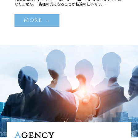
なりません。"皆様の力になることが私達の仕事です。"
More
→
A
gency